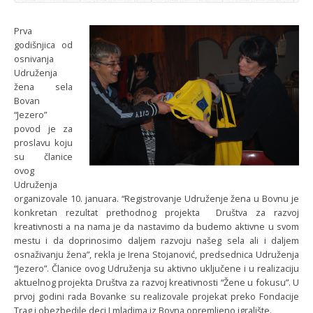
Prva
godišnjica od
osnivanja
Udruženja
žena sela
Bovan
“Jezero”
povod je za
proslavu koju
su članice
ovog
Udruženja
organizovale 10. januara. “Registrovanje Udruženje žena u Bovnu je
konkretan rezultat prethodnog projekta Društva za razvoj
kreativnosti a na nama je da nastavimo da budemo aktivne u svom
mestu i da doprinosimo daljem razvoju našeg sela ali i daljem
osnaživanju žena”, rekla je Irena Stojanović, predsednica Udruženja
“Jezero”. Članice ovog Udruženja su aktivno uključene i u realizaciju
aktuelnog projekta Društva za razvoj kreativnosti “Žene u fokusu”. U
prvoj godini rada Bovanke su realizovale projekat preko Fondacije
Trag i obezbedile deci I mladima iz Bovna opremljeno igralište.