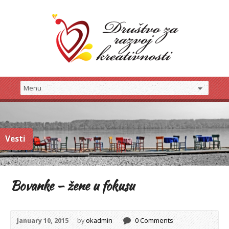
Vesti
Bovanke – žene u fokusu
January 10, 2015
by
okadmin
0 Comments