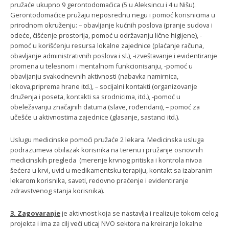
pružaće ukupno 9 gerontodomaćica (5 u Aleksincu i 4 u Nišu).
Gerontodomaćice pružaju neposrednu negu i pomoć korisnicima u
prirodnom okruženju: – obavljanje kućnih poslova (pranje sudova i
odeće, čišćenje prostorija, pomoć u održavanju lične higijene), -
pomoć u korišćenju resursa lokalne zajednice (plaćanje računa,
obavljanje administrativnih poslova i sl.), -izveštavanje i evidentiranje
promena u telesnom i mentalnom funkcionisanju, -pomoć u
obavljanju svakodnevnih aktivnosti (nabavka namirnica,
lekova,priprema hrane itd.), – socijalni kontakti (organizovanje
druženja i poseta, kontakti sa srodnicima, itd.), -pomoć u
obeležavanju značajnih datuma (slave, rođendani), – pomoć za
učešće u aktivnostima zajednice (glasanje, sastanci itd.).
Uslugu medicinske pomoći pružaće 2 lekara. Medicinska usluga
podrazumeva obilazak korisnika na terenu i pružanje osnovnih
medicinskih pregleda (merenje krvnog pritiska i kontrola nivoa
šećera u krvi, uvid u medikamentsku terapiju, kontakt sa izabranim
lekarom korisnika, saveti, redovno praćenje i evidentiranje
zdravstvenog stanja korisnika).
3. Zagovaranje
je aktivnost koja se nastavlja i realizuje tokom celog
projekta i ima za cilj veći uticaj NVO sektora na kreiranje lokalne