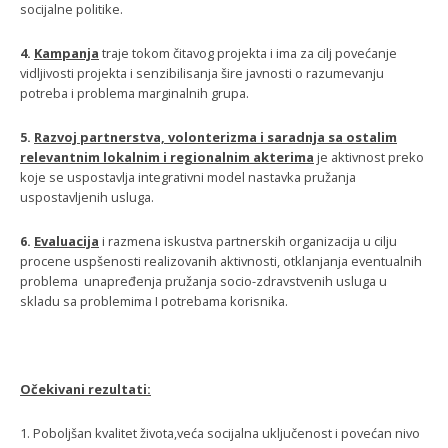
socijalne politike.
4.
Kampanja
traje tokom čitavog projekta i ima za cilj povećanje
vidljivosti projekta i senzibilisanja šire javnosti o razumevanju
potreba i problema marginalnih grupa.
5.
Razvoj partnerstva, volonterizma i saradnja sa ostalim
relevantnim lokalnim i regionalnim akterima
je aktivnost preko
koje se uspostavlja integrativni model nastavka pružanja
uspostavljenih usluga.
6.
Evaluacija
i razmena iskustva partnerskih organizacija u cilju
procene uspšenosti realizovanih aktivnosti, otklanjanja eventualnih
problema unapređenja pružanja socio-zdravstvenih usluga u
skladu sa problemima I potrebama korisnika.
Očekivani rezultati:
1. Poboljšan kvalitet života,veća socijalna uključenost i povećan nivo