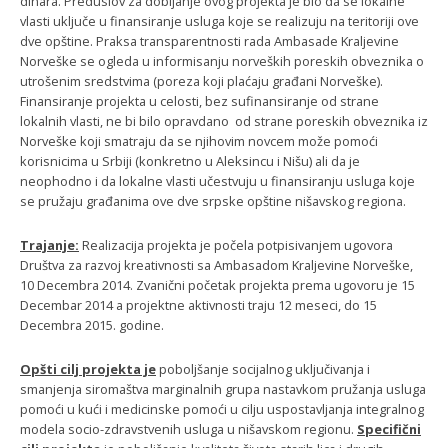
dinara. Preduslov za dobijanje ovog projekta je bio da se lokalne
vlasti uključe u finansiranje usluga koje se realizuju na teritoriji ove
dve opštine. Praksa transparentnosti rada Ambasade Kraljevine
Norveške se ogleda u informisanju norveških poreskih obveznika o
utrošenim sredstvima (poreza koji plaćaju građani Norveške).
Finansiranje projekta u celosti, bez sufinansiranje od strane
lokalnih vlasti, ne bi bilo opravdano od strane poreskih obveznika iz
Norveške koji smatraju da se njihovim novcem može pomoći
korisnicima u Srbiji (konkretno u Aleksincu i Nišu) ali da je
neophodno i da lokalne vlasti učestvuju u finansiranju usluga koje
se pružaju građanima ove dve srpske opštine nišavskog regiona.
Trajanje:
Realizacija projekta je počela potpisivanjem ugovora
Društva za razvoj kreativnosti sa Ambasadom Kraljevine Norveške,
10 Decembra 2014. Zvanični početak projekta prema ugovoru je 15
Decembar 2014 a projektne aktivnosti traju 12 meseci, do 15
Decembra 2015. godine.
Opšti cilj projekta je
poboljšanje socijalnog uključivanja i
smanjenja siromaštva marginalnih grupa nastavkom pružanja usluga
pomoći u kući i medicinske pomoći u cilju uspostavljanja integralnog
modela socio-zdravstvenih usluga u nišavskom regionu.
Specifični