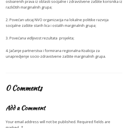
ostvarenih prava iz oblasti socijalne i zdravstvene zaštite korisnika iz
različitih marginalnih grupa;
2. Povećan uticaj NVO organizacija na lokalne politike razvoja
socijalne zaštite starih lica i ostalih marginalnih grupa;
3. Povećana vidljivost rezultata projekta;
4. Jačanje partnerstva i formirana regionalna Koalicija za
unapredjenje socio-zdravstvene zaštite marginalnih grupa.
0 Comments
Add a Comment
Your email address will not be published.
Required fields are
marked
*