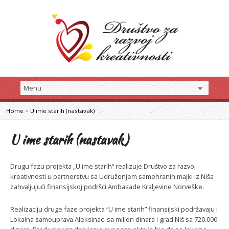
Home
>
U ime starih (nastavak)
U ime starih (nastavak)
Drugu fazu projekta „U ime starih“ realizuje Društvo za razvoj
kreativnosti u partnerstvu sa Udruženjem samohranih majki iz Niša
zahvaljujući finansijskoj podršci Ambasade Kraljevine Norveške.
Realizaciju druge faze projekta “U ime starih” finansijski podržavaju i
Lokalna samouprava Aleksinac sa milion dinara i grad Niš sa 720.000