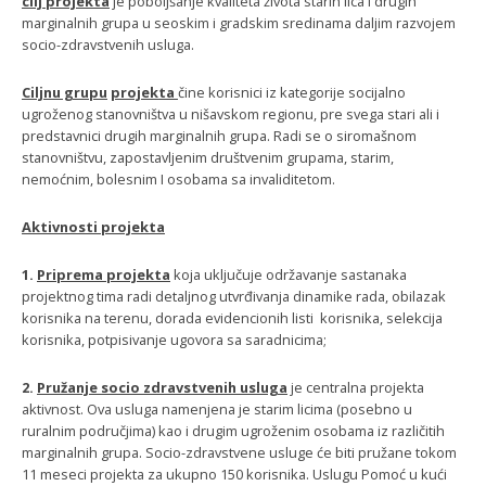
cilj projekta
je poboljšanje kvaliteta života starih lica i drugih
marginalnih grupa u seoskim i gradskim sredinama daljim razvojem
socio-zdravstvenih usluga.
Ciljnu grupu
projekta
čine korisnici iz kategorije socijalno
ugroženog stanovništva u nišavskom regionu, pre svega stari ali i
predstavnici drugih marginalnih grupa. Radi se o siromašnom
stanovništvu, zapostavljenim društvenim grupama, starim,
nemoćnim, bolesnim I osobama sa invaliditetom.
Aktivnosti projekta
1.
Priprema projekta
koja uključuje održavanje sastanaka
projektnog tima radi detaljnog utvrđivanja dinamike rada, obilazak
korisnika na terenu, dorada evidencionih listi korisnika, selekcija
korisnika, potpisivanje ugovora sa saradnicima;
2.
Pružanje socio zdravstvenih usluga
je centralna projekta
aktivnost. Ova usluga namenjena je starim licima (posebno u
ruralnim područjima) kao i drugim ugroženim osobama iz različitih
marginalnih grupa. Socio-zdravstvene usluge će biti pružane tokom
11 meseci projekta za ukupno 150 korisnika. Uslugu Pomoć u kući