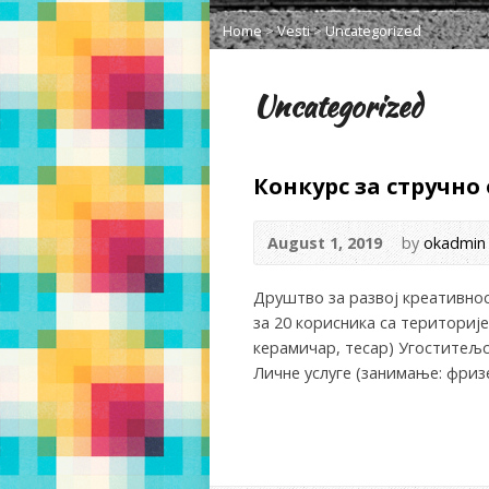
Home
>
Vesti
>
Uncategorized
Uncategorized
Конкурс за стручн
August 1, 2019
by
okadmin
Друштво за развој креативнос
за 20 корисника са териториј
керамичар, тесар) Угоститељс
Личне услуге (занимање: фризе