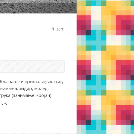
1
Item
собљавање и преквалификацију
анимања: зидар, молер,
трука (занимање: кројач)
 […]