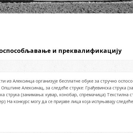
о оспособљавање и преквалификацију
ти из Алексинца организује бесплатне обуке за стручно оспо
е Oпштине Алексинац, за следеће струке: Грађевинска струка (з
ка струка (занимања: кувар, конобар, спремачица) Текстилна с
р) На конкурс могу да се пријаве лица која испуњавају следеће