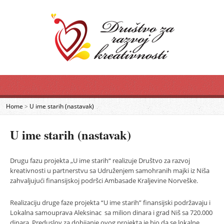
Home
>
U ime starih (nastavak)
U ime starih (nastavak)
Drugu fazu projekta „U ime starih“ realizuje Društvo za razvoj
kreativnosti u partnerstvu sa Udruženjem samohranih majki iz Niša
zahvaljujući finansijskoj podršci Ambasade Kraljevine Norveške.
Realizaciju druge faze projekta “U ime starih” finansijski podržavaju i
Lokalna samouprava Aleksinac sa milion dinara i grad Niš sa 720.000
dinara. Preduslov za dobijanje ovog projekta je bio da se lokalne