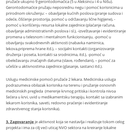
pružaće ukupno 9 gerontodomaćica (5 u Aleksincu i 4 u Nišu).
Gerontodomaćice pružaju neposrednu negu i pomoć korisnicima u
prirodnom okruženju: – obavljanje kućnih poslova (pranje sudova i
odeće, čišćenje prostorija, pomoć u održavanju lične higijene), -
pomoć u korišćenju resursa lokalne zajednice (plaćanje računa,
obavljanje administrativnih poslova i sl.), -izveštavanje i evidentiranje
promena u telesnom i mentalnom funkcionisanju, -pomoć u
obavljanju svakodnevnih aktivnosti (nabavka namirnica,
lekova,priprema hrane itd.), – socijalni kontakti (organizovanje
druženja i poseta, kontakti sa srodnicima, itd.), -pomoć u
obeležavanju značajnih datuma (slave, rođendani), – pomoć za
učešće u aktivnostima zajednice (glasanje, sastanci itd.).
Uslugu medicinske pomoći pružaće 2 lekara. Medicinska usluga
podrazumeva obilazak korisnika na terenu i pružanje osnovnih
medicinskih pregleda (merenje krvnog pritiska i kontrola nivoa
šećera u krvi, uvid u medikamentsku terapiju, kontakt sa izabranim
lekarom korisnika, saveti, redovno praćenje i evidentiranje
zdravstvenog stanja korisnika).
3. Zagovaranje
je aktivnost koja se nastavlja i realizuje tokom celog
projekta i ima za cilj veći uticaj NVO sektora na kreiranje lokalne