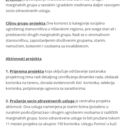
marginalnih grupa u seoskim i gradskim sredinama daljim razvojem
socio-zdravstvenih usluga.
Ciljnu grupu
projekta
čine korisnici iz kategorije socijalno
ugroženog stanovništva u nišavskom regionu, pre svega stari ali i
predstavnici drugih marginalnih grupa. Radi se o siromašnom
stanovništvu, zapostavljenim društvenim grupama, starim,
nemoćnim, bolesnim I osobama sa invaliditetom.
Aktivnosti projekta
1.
Priprema projekta
koja uključuje održavanje sastanaka
projektnog tima radi detaljnog utvrđivanja dinamike rada, obilazak
korisnika na terenu, dorada evidencionih listi korisnika, selekcija
korisnika, potpisivanje ugovora sa saradnicima;
2.
Pružanje socio zdravstvenih usluga
je centralna projekta
aktivnost. Ova usluga namenjena je starim licima (posebno u
ruralnim područjima) kao i drugim ugroženim osobama iz različitih
marginalnih grupa. Socio-zdravstvene usluge će biti pružane tokom
11 meseci projekta za ukupno 150 korisnika. Uslugu Pomoć u kući