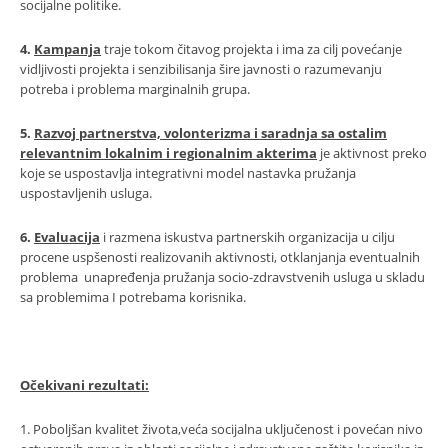
socijalne politike.
4.
Kampanja
traje tokom čitavog projekta i ima za cilj povećanje
vidljivosti projekta i senzibilisanja šire javnosti o razumevanju
potreba i problema marginalnih grupa.
5.
Razvoj partnerstva, volonterizma i saradnja sa ostalim
relevantnim lokalnim i regionalnim akterima
je aktivnost preko
koje se uspostavlja integrativni model nastavka pružanja
uspostavljenih usluga.
6.
Evaluacija
i razmena iskustva partnerskih organizacija u cilju
procene uspšenosti realizovanih aktivnosti, otklanjanja eventualnih
problema unapređenja pružanja socio-zdravstvenih usluga u skladu
sa problemima I potrebama korisnika.
Očekivani rezultati:
1. Poboljšan kvalitet života,veća socijalna uključenost i povećan nivo