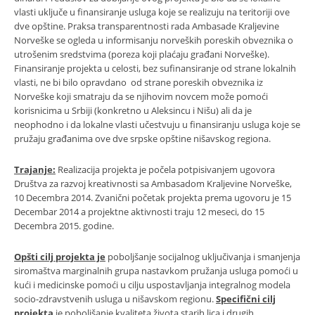
vlasti uključe u finansiranje usluga koje se realizuju na teritoriji ove
dve opštine. Praksa transparentnosti rada Ambasade Kraljevine
Norveške se ogleda u informisanju norveških poreskih obveznika o
utrošenim sredstvima (poreza koji plaćaju građani Norveške).
Finansiranje projekta u celosti, bez sufinansiranje od strane lokalnih
vlasti, ne bi bilo opravdano od strane poreskih obveznika iz
Norveške koji smatraju da se njihovim novcem može pomoći
korisnicima u Srbiji (konkretno u Aleksincu i Nišu) ali da je
neophodno i da lokalne vlasti učestvuju u finansiranju usluga koje se
pružaju građanima ove dve srpske opštine nišavskog regiona.
Trajanje:
Realizacija projekta je počela potpisivanjem ugovora
Društva za razvoj kreativnosti sa Ambasadom Kraljevine Norveške,
10 Decembra 2014. Zvanični početak projekta prema ugovoru je 15
Decembar 2014 a projektne aktivnosti traju 12 meseci, do 15
Decembra 2015. godine.
Opšti cilj projekta je
poboljšanje socijalnog uključivanja i smanjenja
siromaštva marginalnih grupa nastavkom pružanja usluga pomoći u
kući i medicinske pomoći u cilju uspostavljanja integralnog modela
socio-zdravstvenih usluga u nišavskom regionu.
Specifični cilj
projekta
je poboljšanje kvaliteta života starih lica i drugih