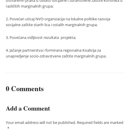
ostvarenih prava iz oblasti socijalne i zdravstvene zaštite korisnika iz
različitih marginalnih grupa;
2. Povećan uticaj NVO organizacija na lokalne politike razvoja
socijalne zaštite starih lica i ostalih marginalnih grupa;
3. Povećana vidljivost rezultata projekta;
4. Jačanje partnerstva i formirana regionalna Koalicija za
unapredjenje socio-zdravstvene zaštite marginalnih grupa.
0 Comments
Add a Comment
Your email address will not be published.
Required fields are marked
*