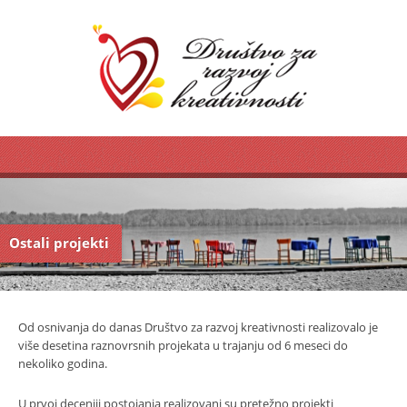
Ostali projekti
Od osnivanja do danas Društvo za razvoj kreativnosti realizovalo je
više desetina raznovrsnih projekata u trajanju od 6 meseci do
nekoliko godina.
U prvoj deceniji postojanja realizovani su pretežno projekti