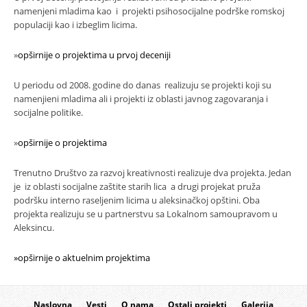
namenjeni mladima kao i projekti psihosocijalne podrške romskoj
populaciji kao i izbeglim licima.
»
opširnije o projektima u prvoj deceniji
U periodu od 2008. godine do danas realizuju se projekti koji su
namenjieni mladima ali i projekti iz oblasti javnog zagovaranja i
socijalne politike.
»
opširnije o projektima
Trenutno Društvo za razvoj kreativnosti realizuje dva projekta. Jedan
je iz oblasti socijalne zaštite starih lica a drugi projekat pruža
podršku interno raseljenim licima u aleksinačkoj opštini. Oba
projekta realizuju se u partnerstvu sa Lokalnom samoupravom u
Aleksincu.
»opširnije o aktuelnim projektima
Naslovna
Vesti
O nama
Ostali projekti
Galerija