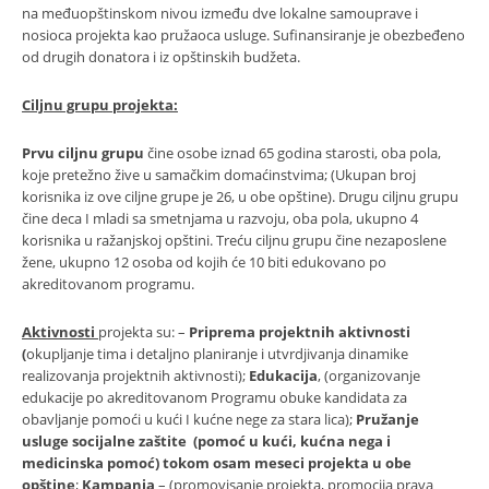
na međuopštinskom nivou između dve lokalne samouprave i
nosioca projekta kao pružaoca usluge. Sufinansiranje je obezbeđeno
od drugih donatora i iz opštinskih budžeta.
Ciljnu grupu projekta:
Prvu ciljnu grupu
čine osobe iznad 65 godina starosti, oba pola,
koje pretežno žive u samačkim domaćinstvima; (Ukupan broj
korisnika iz ove ciljne grupe je 26, u obe opštine). Drugu ciljnu grupu
čine deca I mladi sa smetnjama u razvoju, oba pola, ukupno 4
korisnika u ražanjskoj opštini. Treću ciljnu grupu čine nezaposlene
žene, ukupno 12 osoba od kojih će 10 biti edukovano po
akreditovanom programu.
Aktivnosti
projekta su: –
Priprema projektnih aktivnosti
(
okupljanje tima i detaljno planiranje i utvrdjivanja dinamike
realizovanja projektnih aktivnosti);
Edukacija
, (organizovanje
edukacije po akreditovanom Programu obuke kandidata za
obavljanje pomoći u kući I kućne nege za stara lica);
Pružanje
usluge socijalne
zaštite (pomoć u kući, kućna nega i
medicinska pomoć) tokom osam meseci projekta u obe
opštine
;
Kampanja
– (promovisanje projekta, promocija prava