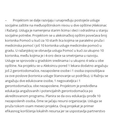
– Projektom se dalje razvijaju i unapređuju postojeće usluge
socijalne zaštite na međuopštinskom nivou u dve opštine (Aleksinac
i Ražanj). Usluga je namenjena starim licima i deci i odraslima u stanju
socijalne potrebe. Projektom se u aleksinačkoj opštini povećava broj
korisnika Pomoći u kući za 10 starih lica kojima se paralelno pruža i
medicinska pomoć i još 10 korisnika usluge medicinske pomoći u
gradu. U ražanjskoj se obnavlja usluga Pomoć u kući za ukupno 10
korisnika, među kojima je i 4-oro dece sa smetnjama u razvoju.
Usluge se sprovode u gradskim sredinama i u ukupno 4 sela u obe
opštine. Na projektu se u Aleksincu pored 1 lekara dodatno angažuju
još 2 gerontodomaćice, nezaposlene osobe i 1 osoba osposobljava
za ove poslove (korisnica usluge Stanovanje uz podršku). U Ražnju se
angažuju dve edukovane osobe, 1 negovateljica i 1
gerontodomaćica, obe nezaposlene. Projektom je predviđena
edukacija angažovanih i potencijalnih gerontodomaćica po
akreditovanom programu. Planira se da ovu edukaciju prođe 10
nezaposlenih osoba, čime se jačaju resursi organizacije. Usluga se
pruža tokom osam meseci projekta. Ovaj projekat je primer
efikasnog korišćenja lokalnih resursa jer se uspostavlja partnerstvo