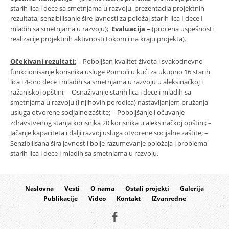
starih lica i dece sa smetnjama u razvoju, prezentacija projektnih
rezultata, senzibilisanje šire javnosti za položaj starih lica I dece I
mladih sa smetnjama u razvoju);
Evaluacija
– (procena uspešnosti
realizacije projektnih aktivnosti tokom i na kraju projekta).
Očekivani rezultati:
– Poboljšan kvalitet života i svakodnevno
funkcionisanje korisnika usluge Pomoći u kući za ukupno 16 starih
lica i 4-oro dece i mladih sa smetnjama u razvoju u aleksinačkoj i
ražanjskoj opštini; – Osnaživanje starih lica i dece i mladih sa
smetnjama u razvoju (i njihovih porodica) nastavljanjem pružanja
usluga otvorene socijalne zaštite; – Poboljšanje i očuvanje
zdravstvenog stanja korisnika 20 korisnika u aleksinačkoj opštini; –
Jačanje kapaciteta i dalji razvoj usluga otvorene socijalne zaštite; –
Senzibilisana šira javnost i bolje razumevanje položaja i problema
starih lica i dece i mladih sa smetnjama u razvoju.
Naslovna
Vesti
O nama
Ostali projekti
Galerija
Publikacije
Video
Kontakt
IZvanredne